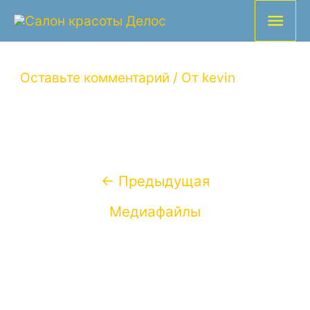
Гла
Безимени-2
мен
Оставьте комментарий
/ От
kevin
Навигация
←
Предыдущая
по
Медиафайлы
записям
Добавить комментарий